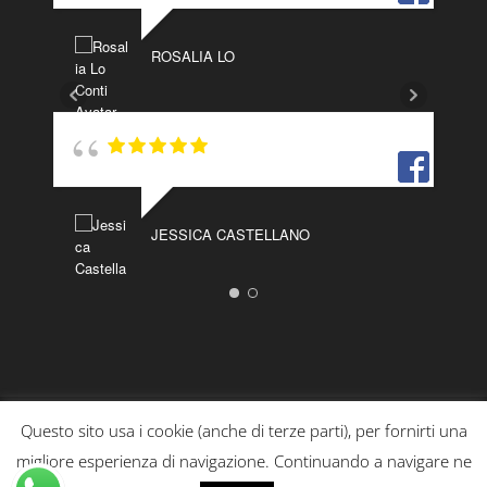
ROSALIA LO
JESSICA CASTELLANO
Questo sito usa i cookie (anche di terze parti), per fornirti una
migliore esperienza di navigazione. Continuando a navigare ne
MZeta Web & Software - Copyright © 2011 - 2020 -